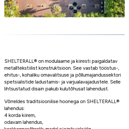
SHELTERALL® on modulaarne ja kiiresti paigaldatav
metalltekstiilist konstruktsioon. See vastab tööstus-,
ehitus-, kohaliku omavalitsuse ja põllumajandussektori
spetsialistide ladustamis- ja varjualavajadustele. Selle
lihtsustatud disain pakub kulutõhusat lahendust.
Võrreldes traditsioonilise hoonega on SHELTERALL®
lahendus:
4 korda kiirem,
odavam lahendus,
keskkonnasõbralik: madal süsinikujalajälg.