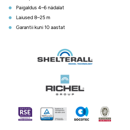
Paigaldus 4–6 nädalat
Laiused 8–25 m
Garantii kuni 10 aastat