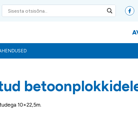
A
LAHENDUSED
tud betoonplokkidel
õtudega 10×22,5m.