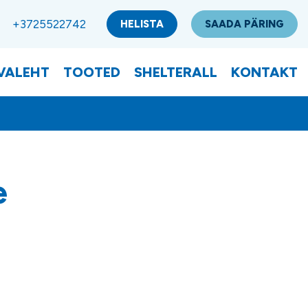
+3725522742
HELISTA
SAADA PÄRING
VALEHT
TOOTED
SHELTERALL
KONTAKT
e