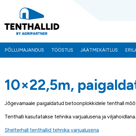
PÕLLUMAJANDUS
TÖÖSTUS
JÄÄTMEKÄITLUS
ERI
10×22,5m, paigalda
Jõgevamaale paigaldatud betoonplokkidele tenthall mõ
Tenthalli kasutatakse tehnika varjualusena ja viljahoidlana.
Shelterhall tenthallid tehnika varjualusena