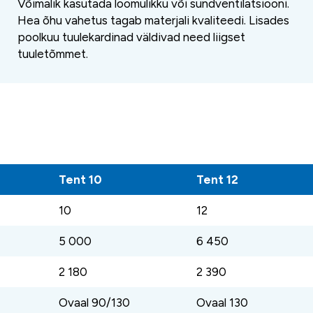
Võimalik kasutada loomulikku või sundventilatsiooni.
Hea õhu vahetus tagab materjali kvaliteedi. Lisades
poolkuu tuulekardinad väldivad need liigset
tuuletõmmet.
Tent 10
Tent 12
10
12
5 000
6 450
2 180
2 390
Ovaal 90/130
Ovaal 130