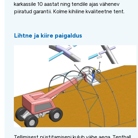
karkassile 10 aastat ning tendile ajas vähenev
piiratud garantii. Kolme kihiline kvaliteetne tent.
Lihtne ja kiire paigaldus
Tellimisest püstitamiseni kulub vähe aega. Tenthall