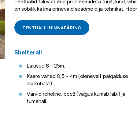
Tenthallid taluvad ilma probleemideta tuult, lund, vih
on sobilik katma erinevaid seadmeid ja tehnikat. Hoo
TENTHALLI HINNAPÄRING
Shelterall
Laiused 8 – 25m.
Kaare vahed 0,5 – 4m (olenevalt paigalduse
asukohast).
Värvid roheline, beež (valgus kumab läbi) ja
tumehall.