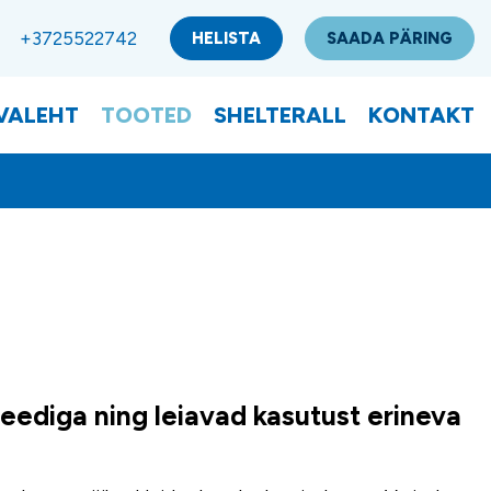
+3725522742
HELISTA
SAADA PÄRING
VALEHT
TOOTED
SHELTERALL
KONTAKT
iteediga ning leiavad kasutust erineva