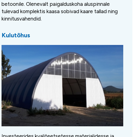
betoonile. Olenevalt paigalduskoha aluspinnale
tulevad komplektis kaasa sobivad kaare tallad ning
kinnitusvahendid.
Kulutõhus
Investeerides kvaliteetsetesse materjalidesse ja