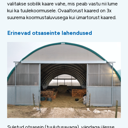
valitakse sobilik kaare vahe, mis peab vastu nii lume
kui ka tuulekoormusele. Ovaaltorust kaared on 3x
suurema koormustaluvusega kui ümartorust kaared.
Erinevad otsaseinte lahendused
Suletud otsasein (tuulutusavaga), vändaga ülesse