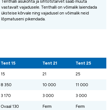
Tenthalli asukohta ja sihtotstarvet saab muuta
vastavalt vajadusele. Tenthalli on võimalik laiendada
üksteise kõrvale ning vajadusel on võimalik neid
lõpmatuseni pikendada.
Tent 15
Tent 21
Tent 25
15
21
25
8 350
10 000
11 000
3 170
3 000
3 000
Ovaal 130
Ferm
Ferm