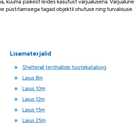
ma, kuuma päikest leides kasutust varjualusena. Varjualune
ne püstitamisega tagad objektil ohutuse ning turvalisuse.
Lisamaterjalid
Shelterall tenthallide tootekataloog
Laius 8m
Laius 10m
Laius 12m
Laius 15m
Laius 25m