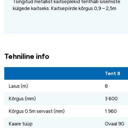
Tsingitud metallist kaitseplekid tenthalli sisemiste
külgede kaitseks. Kaitsepiirde kõrgus 0,9 – 2,5m
Tehniline info
Tent 8
Laius (m)
8
Kõrgus (mm)
3 600
Kõrgus 0.5m servast (mm)
1 960
Kaare tüüp
Ovaal 90