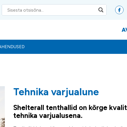
A
LAHENDUSED
Tehnika varjualune
Shelterall tenthallid on kõrge kval
tehnika varjualusena.