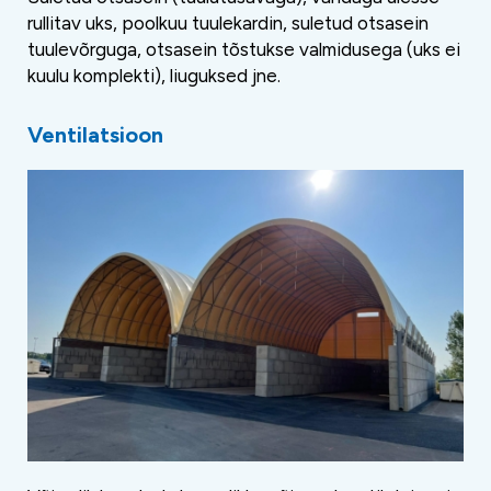
rullitav uks, poolkuu tuulekardin, suletud otsasein
tuulevõrguga, otsasein tõstukse valmidusega (uks ei
kuulu komplekti), liuguksed jne.
Ventilatsioon