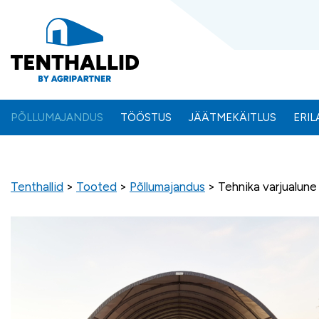
PÕLLUMAJANDUS
TÖÖSTUS
JÄÄTMEKÄITLUS
ERI
Tenthallid
>
Tooted
>
Põllumajandus
>
Tehnika varjualune