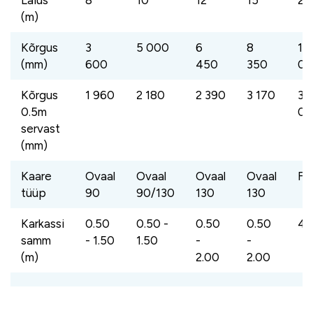
Laius
8
10
12
15
21
(m)
Kõrgus
3
5 000
6
8
10
(mm)
600
450
350
00
Kõrgus
1 960
2 180
2 390
3 170
3
0.5m
00
servast
(mm)
Kaare
Ovaal
Ovaal
Ovaal
Ovaal
Fe
tüüp
90
90/130
130
130
Karkassi
0.50
0.50 -
0.50
0.50
4.
samm
- 1.50
1.50
-
-
(m)
2.00
2.00