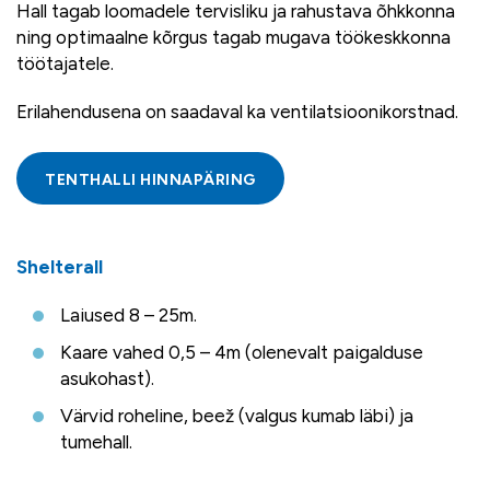
Hall tagab loomadele tervisliku ja rahustava õhkkonna
ning optimaalne kõrgus tagab mugava töökeskkonna
töötajatele.
Erilahendusena on saadaval ka ventilatsioonikorstnad.
TENTHALLI HINNAPÄRING
Shelterall
Laiused 8 – 25m.
Kaare vahed 0,5 – 4m (olenevalt paigalduse
asukohast).
Värvid roheline, beež (valgus kumab läbi) ja
tumehall.