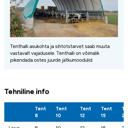
Tenthalli asukohta ja sihtotstarvet saab muuta
vastavalt vajadusele. Tenthalli on võimalik
pikendada ostes juurde jätkumoodulid.
Tehniline info
Tent
Tent
Tent
Tent
Te
8
10
12
15
21