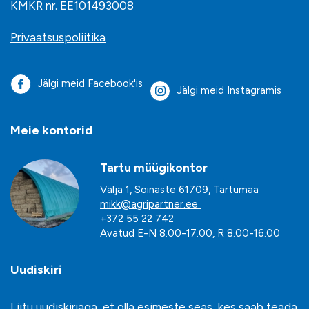
KMKR nr. EE101493008
Privaatsuspoliitika
Jälgi meid Facebook'is
Jälgi meid Instagramis
Meie kontorid
Tartu müügikontor
Välja 1, Soinaste 61709, Tartumaa
mikk@agripartner.ee
+372 55 22 742
Avatud E-N 8.00-17.00, R 8.00-16.00
Uudiskiri
Liitu uudiskirjaga, et olla esimeste seas, kes saab teada