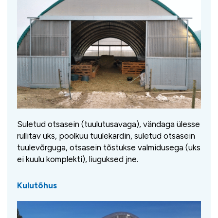
Suletud otsasein (tuulutusavaga), vändaga ülesse
rullitav uks, poolkuu tuulekardin, suletud otsasein
tuulevõrguga, otsasein tõstukse valmidusega (uks
ei kuulu komplekti), liuguksed jne.
Kulutõhus