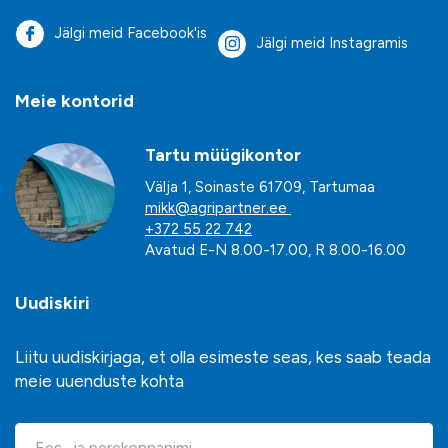
Jälgi meid Facebook'is
Jälgi meid Instagramis
Meie kontorid
Tartu müügikontor
Välja 1, Soinaste 61709, Tartumaa
mikk@agripartner.ee
+372 55 22 742
Avatud E-N 8.00-17.00, R 8.00-16.00
Uudiskiri
Liitu uudiskirjaga, et olla esimeste seas, kes saab teada
meie uuenduste kohta