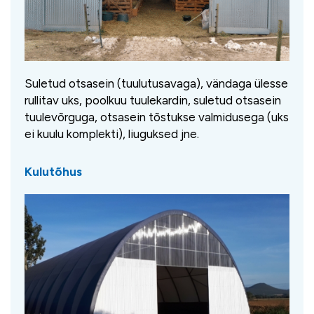
Suletud otsasein (tuulutusavaga), vändaga ülesse
rullitav uks, poolkuu tuulekardin, suletud otsasein
tuulevõrguga, otsasein tõstukse valmidusega (uks
ei kuulu komplekti), liuguksed jne.
Kulutõhus