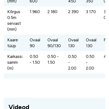
(mm)
600
450
350
00
Kõrgus
1 960
2 180
2 390
3 170
3
0.5m
00
servast
(mm)
Kaare
Ovaal
Ovaal
Ovaal
Ovaal
Fe
tüüp
90
90/130
130
130
Karkassi
0.50
0.50 -
0.50
0.50
4.
samm
- 1.50
1.50
-
-
(m)
2.00
2.00
Videod