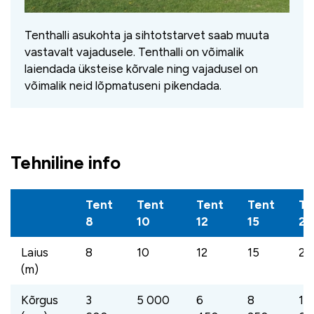
Tenthalli asukohta ja sihtotstarvet saab muuta
vastavalt vajadusele. Tenthalli on võimalik
laiendada üksteise kõrvale ning vajadusel on
võimalik neid lõpmatuseni pikendada.
Tehniline info
Tent
Tent
Tent
Tent
Te
8
10
12
15
21
Laius
8
10
12
15
21
(m)
Kõrgus
3
5 000
6
8
10