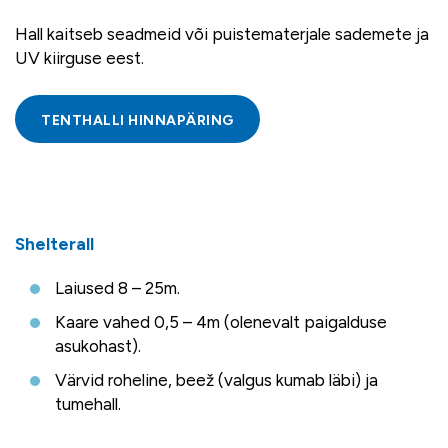
Hall kaitseb seadmeid või puistematerjale sademete ja
UV kiirguse eest.
TENTHALLI HINNAPÄRING
Shelterall
Laiused 8 – 25m.
Kaare vahed 0,5 – 4m (olenevalt paigalduse
asukohast).
Värvid roheline, beež (valgus kumab läbi) ja
tumehall.