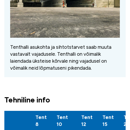
Tenthalli asukohta ja sihtotstarvet saab muuta
vastavalt vajadusele. Tenthalli on võimalik
laiendada üksteise kõrvale ning vajadusel on
võimalik neid lõpmatuseni pikendada.
Tehniline info
Tent
Tent
Tent
Tent
Te
8
10
12
15
21