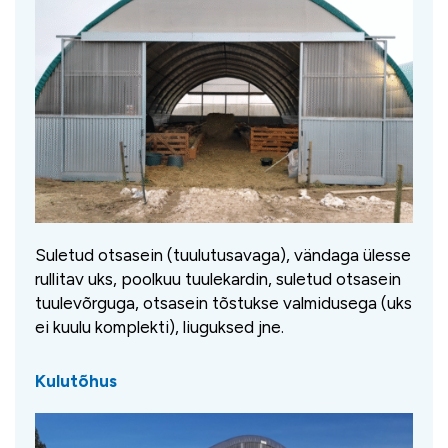
Suletud otsasein (tuulutusavaga), vändaga ülesse
rullitav uks, poolkuu tuulekardin, suletud otsasein
tuulevõrguga, otsasein tõstukse valmidusega (uks
ei kuulu komplekti), liuguksed jne.
Kulutõhus