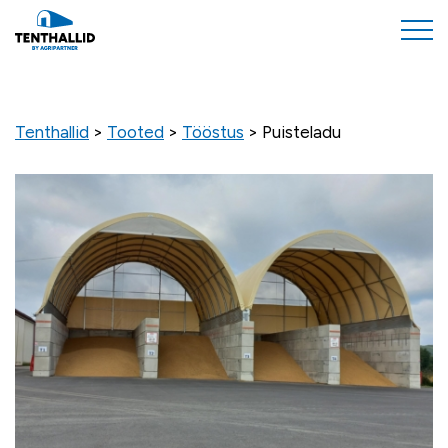
Tenthallid
>
Tooted
>
Tööstus
>
Puisteladu