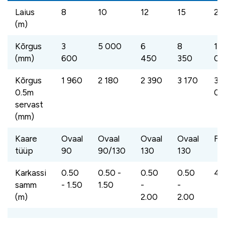
Laius
8
10
12
15
21
(m)
Kõrgus
3
5 000
6
8
10
(mm)
600
450
350
00
Kõrgus
1 960
2 180
2 390
3 170
3
0.5m
00
servast
(mm)
Kaare
Ovaal
Ovaal
Ovaal
Ovaal
Fe
tüüp
90
90/130
130
130
Karkassi
0.50
0.50 -
0.50
0.50
4.
samm
- 1.50
1.50
-
-
(m)
2.00
2.00