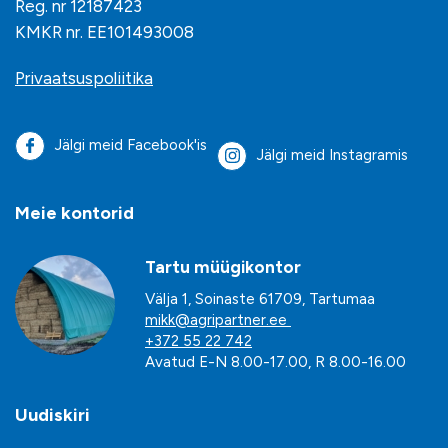
Reg. nr 12187423
KMKR nr. EE101493008
Privaatsuspoliitika
Jälgi meid Facebook'is
Jälgi meid Instagramis
Meie kontorid
Tartu müügikontor
Välja 1, Soinaste 61709, Tartumaa
mikk@agripartner.ee
+372 55 22 742
Avatud E-N 8.00-17.00, R 8.00-16.00
Uudiskiri